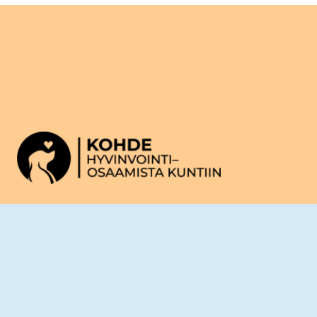
Ajankohtaista
Koulutusmateriaalit
Työkalut
Yhteystiedot
ODL:n tietosuojaseloste