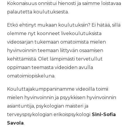
Kokonaisuus onnistui hienosti ja saimme loistavaa
palautetta koulutuksesta.
Etkö ehtinyt mukaan koulutuksiin? Ei hätää, sillä
olemme nyt koonneet livekoulutuksista
videosarjan tukemaan omatoimista mielen
hyvinvoinnin teemaan liittyvän osaamisen
kehittämistä. Olet lämpimästi tervetullut
oppimaan teemasta videoiden avulla
omatoimiopiskeluna.
Kouluttajakumppaninamme videoilla toimii
mielen hyvinvoinnin ja psyykkisen hyvinvoinnin
asiantuntija, psykologian maisteri ja
terveyspsykologian erikoispsykologi
Sini-Sofia
Savola
.