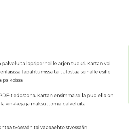
alveluita lapsiperheille arjen tueksi. Kartan voi
ilaisissa tapahtumissa tai tulostaa seinälle esille
 paikoissa.
 PDF-tiedostona. Kartan ensimmäisellä puolella on
lla vinkkejä ja maksuttomia palveluita
ohtaa työssään tai vapaaehtoistyössään