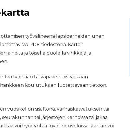
kartta
i ottamisen työvälineenä lapsiperheiden unen
lostettavissa PDF-tiedostona. Kartan
 aiheita ja toisella puolella vinkkejä ja
een.
ohtaa työssään tai vapaaehtoistyössään
u hankkeen koulutuksien luotettavaan tietoon.
 vuosikellon sisältönä, varhaiskasvatuksen tai
eurakunnan tai järjestöjen kerhoissa tai jakaa
Karttaa voi hyödyntää myös neuvoloissa. Kartan voi