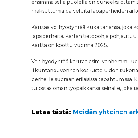
ensimmäisellä puolella on puheeksi ottamisen
maksuttomia palveluita lapsiperheiden ark
Karttaa voi hyödyntää kuka tahansa, joka k
lapsiperheitä. Kartan tietopohja pohjautu
Kartta on koottu vuonna 2025.
Voit hyödyntää karttaa esim. vanhemmuuden
liikuntaneuvonnan keskusteluiden tukena, s
perheille suoraan erilaisissa tapahtumissa. 
tulostaa oman työpaikkansa seinälle, joka ta
Lataa tästä:
Meidän yhteinen ark