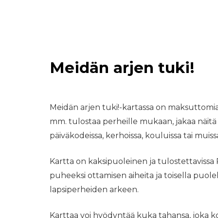
Meidän arjen tuki!
Meidän arjen tuki!-kartassa on maksuttomia p
mm. tulostaa perheille mukaan, jakaa näitä er
päiväkodeissa, kerhoissa, kouluissa tai muissa
Kartta on kaksipuoleinen ja tulostettavissa
puheeksi ottamisen aiheita ja toisella puole
lapsiperheiden arkeen.
Karttaa voi hyödyntää kuka tahansa, joka k