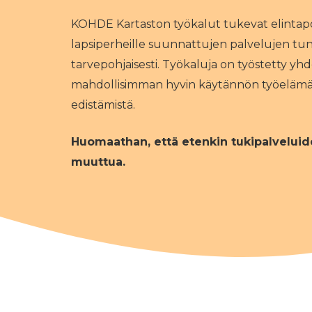
KOHDE Kartaston työkalut tukevat elintapoj
lapsiperheille suunnattujen palvelujen tu
tarvepohjaisesti. Työkaluja on työstetty yh
mahdollisimman hyvin käytännön työelämään
edistämistä.
Huomaathan, että etenkin tukipalveluid
muuttua.