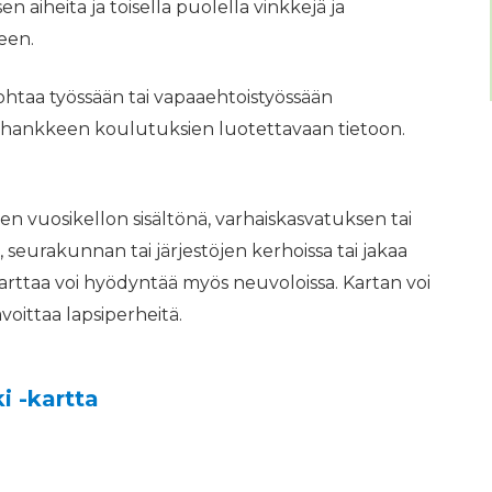
 aiheita ja toisella puolella vinkkejä ja
een.
ohtaa työssään tai vapaaehtoistyössään
u hankkeen koulutuksien luotettavaan tietoon.
 vuosikellon sisältönä, varhaiskasvatuksen tai
eurakunnan tai järjestöjen kerhoissa tai jakaa
Karttaa voi hyödyntää myös neuvoloissa. Kartan voi
voittaa lapsiperheitä.
i -kartta