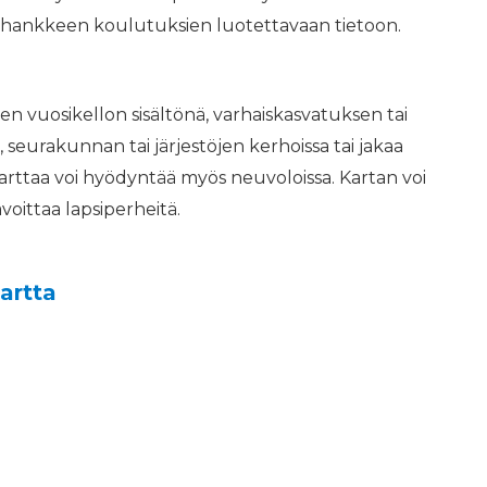
u hankkeen koulutuksien luotettavaan tietoon.
 vuosikellon sisältönä, varhaiskasvatuksen tai
eurakunnan tai järjestöjen kerhoissa tai jakaa
Karttaa voi hyödyntää myös neuvoloissa. Kartan voi
voittaa lapsiperheitä.
artta