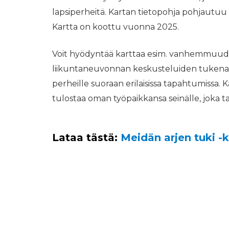
lapsiperheitä. Kartan tietopohja pohjautu
Kartta on koottu vuonna 2025.
Voit hyödyntää karttaa esim. vanhemmuuden
liikuntaneuvonnan keskusteluiden tukena, s
perheille suoraan erilaisissa tapahtumissa. 
tulostaa oman työpaikkansa seinälle, joka ta
Lataa tästä:
Meidän arjen tuki -k