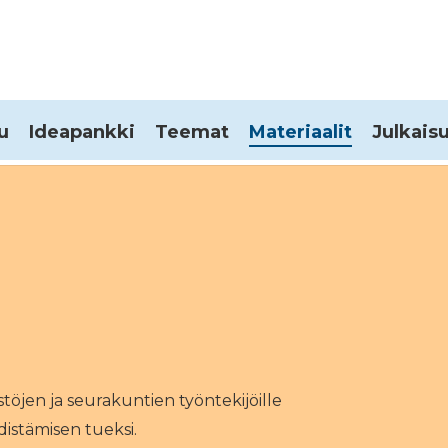
u
Ideapankki
Teemat
Materiaalit
Julkais
töjen ja seurakuntien työntekijöille
distämisen tueksi.