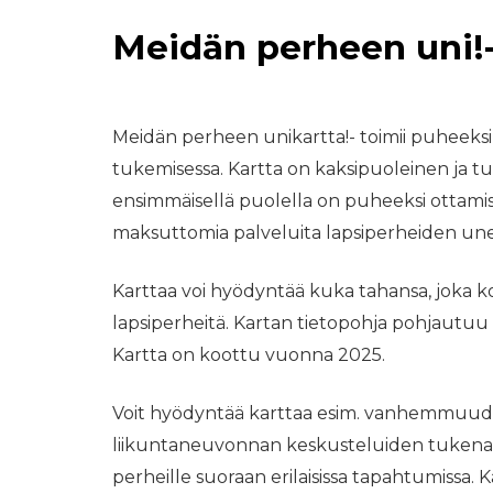
Meidän perheen uni!-
Meidän perheen unikartta!- toimii puheeks
tukemisessa. Kartta on kaksipuoleinen ja tu
ensimmäisellä puolella on puheeksi ottamisen
maksuttomia palveluita lapsiperheiden un
Karttaa voi hyödyntää kuka tahansa, joka k
lapsiperheitä. Kartan tietopohja pohjautu
Kartta on koottu vuonna 2025.
Voit hyödyntää karttaa esim. vanhemmuuden
liikuntaneuvonnan keskusteluiden tukena, s
perheille suoraan erilaisissa tapahtumissa. 