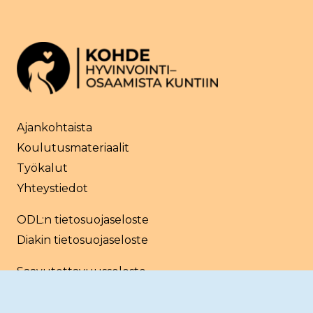
Ajankohtaista
Koulutusmateriaalit
Työkalut
Yhteystiedot
ODL:n tietosuojaseloste
Diakin tietosuojaseloste
Saavutettavuusseloste